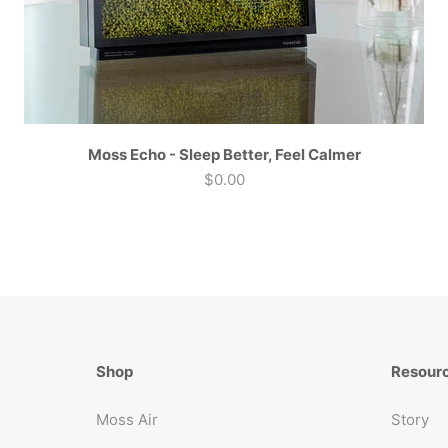
Moss Echo - Sleep Better, Feel Calmer
Angebot
$0.00
Shop
Resour
Moss Air
Story