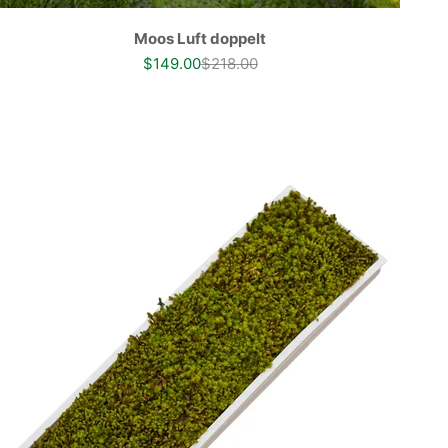
Moos Luft doppelt
Angebot
Regulärer Preis
$149.00
$218.00