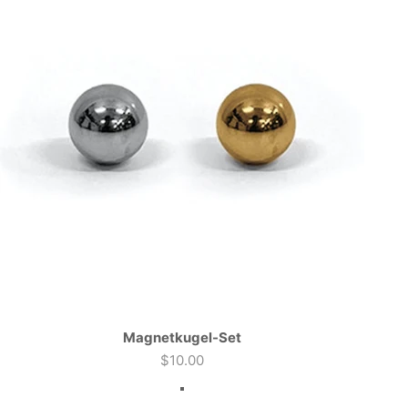
Magnetkugel-Set
Angebot
$10.00
Farbe
Silver & Gold